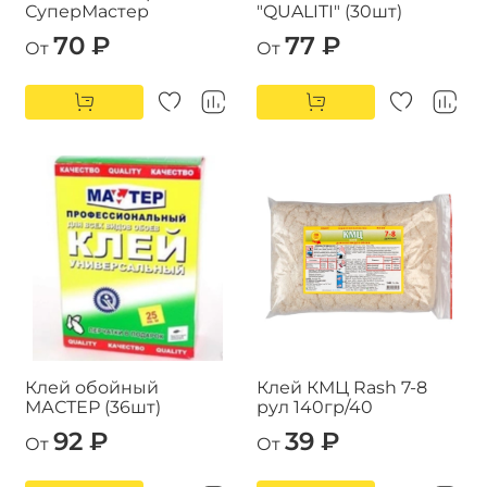
СуперМастер
"QUALITI" (30шт)
70 ₽
77 ₽
От
От
Клей обойный
Клей КМЦ Rash 7-8
МАСТЕР (36шт)
рул 140гр/40
92 ₽
39 ₽
От
От