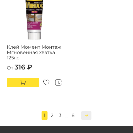
Клей Момент Монтаж
Мгновенная хватка
125гр
316 ₽
От
1
2
3
8
…