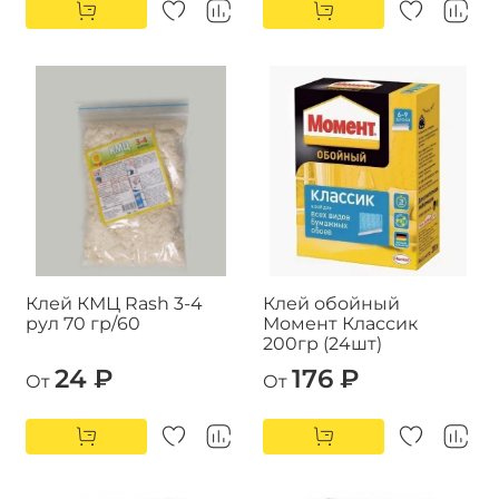
Клей КМЦ Rash 3-4
Клей обойный
рул 70 гр/60
Момент Классик
200гр (24шт)
24 ₽
176 ₽
От
От