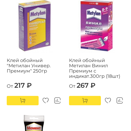
Клей обойный
Клей обойный
"Метилан Универ.
Метилан Винил
Премиум" 250гр
Премиум с
индикат.300гр (18шт)
217 ₽
267 ₽
От
От