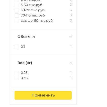
3-30 тыс.руб
3
30-70 тыс.руб
3
70-110 тыс.руб
3
свыше 110 тыс.руб
3
Объем, л
0.1
1
Вес (кг)
0.25
1
0.36
1
Применить