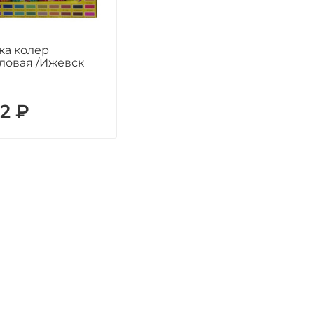
ка колер
ловая /Ижевск
2 ₽