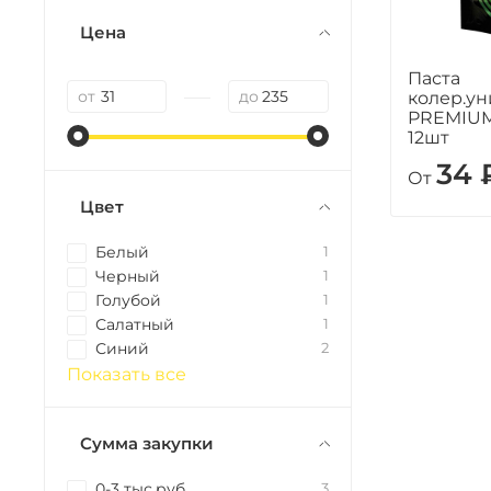
Цена
Паста
—
от
до
колер.ун
PREMIUM"
12шт
34 
От
Цвет
Белый
1
Черный
1
Голубой
1
Салатный
1
Синий
2
Показать все
Сумма закупки
0-3 тыс.руб
3