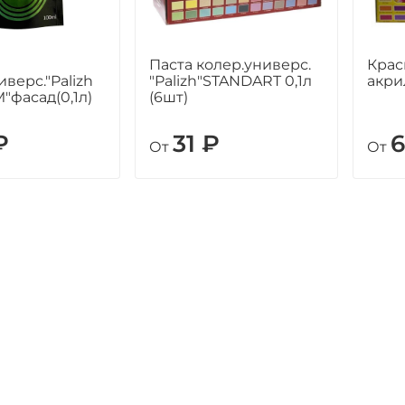
Паста колер.универс.
Крас
иверс."Palizh
"Palizh"STANDART 0,1л
акри
фасад(0,1л)
(6шт)
₽
31 ₽
6
От
От