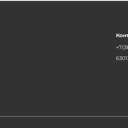
т
Кон
+7(3
6301