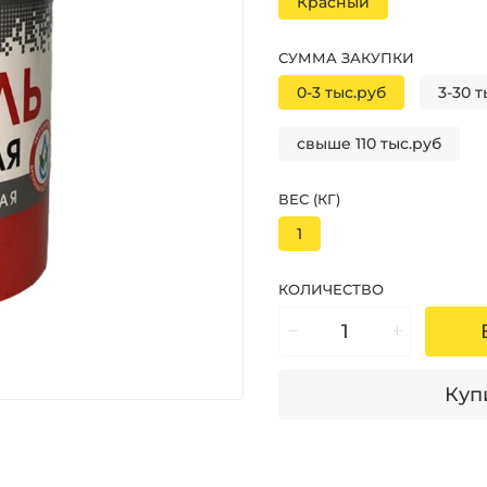
Красный
СУММА ЗАКУПКИ
0-3 тыс.руб
3-30 т
свыше 110 тыс.руб
ВЕС (КГ)
1
КОЛИЧЕСТВО
Купи