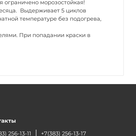
ия ограничено морозостойкая!
месяца. Выдерживает 5 циклов
натной температуре без подогрева,
елями. При попадании краски в
такты
83) 256-13-11
+7(383) 256-13-17