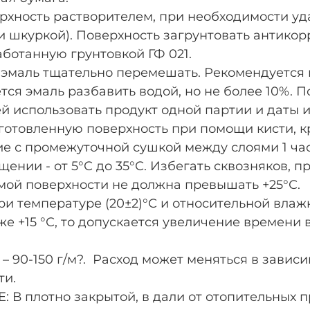
рхность растворителем, при необходимости уд
и шкуркой). Поверхность загрунтовать антико
аботанную грунтовкой ГФ 021.
аль тщательно перемешать. Рекомендуется н
ся эмаль разбавить водой, но не более 10%. 
использовать продукт одной партии и даты и
отовленную поверхность при помощи кисти, к
е с промежуточной сушкой между слоями 1 час
ении - от 5°С до 35°С. Избегать сквозняков, 
ой поверхности не должна превышать +25°С.
температуре (20±2)°С и относительной влажнос
 +15 °С, то допускается увеличение времени в
 90-150 г/м?. Расход может меняться в зависи
ти.
плотно закрытой, в дали от отопительных пр