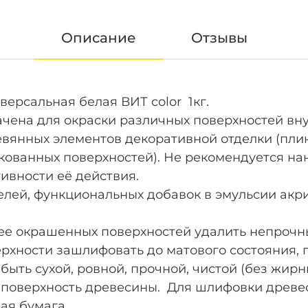
Описание
Отзывы
ерсальная белая ВИТ color 1кг.
на для окраски различных поверхностей вну
янных элементов декоративной отделки (плинт
кованных поверхностей). Не рекомендуется на
ивности её действия.
елей, функциональных добавок в эмульсии ак
окрашенных поверхностей удалить непрочные
хности зашлифовать до матового состояния, п
ть сухой, ровной, прочной, чистой (без жирны
поверхность древесины. Для шлифовки древес
ая бумага.