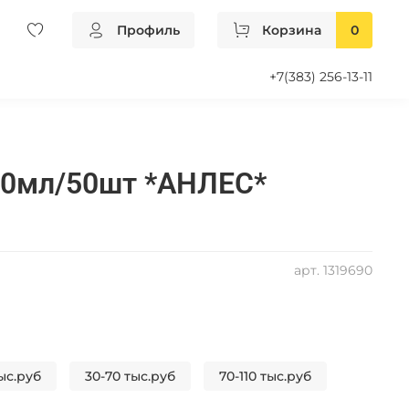
Профиль
Корзина
0
+7(383) 256-13-11
50мл/50шт *АНЛЕС*
арт.
1319690
ыс.руб
30-70 тыс.руб
70-110 тыс.руб