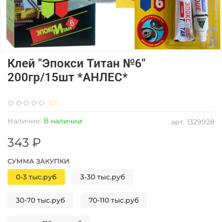
Клей "Эпокси Титан №6"
200гр/15шт *АНЛЕС*
(0)
Наличие:
В наличии
арт.
1329928
343 ₽
СУММА ЗАКУПКИ
0-3 тыс.руб
3-30 тыс.руб
30-70 тыс.руб
70-110 тыс.руб