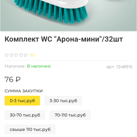
Комплект WC "Арона-мини"/32шт
(0)
Наличие:
В наличии
арт.
1348915
76 ₽
СУММА ЗАКУПКИ
0-3 тыс.руб
3-30 тыс.руб
30-70 тыс.руб
70-110 тыс.руб
свыше 110 тыс.руб