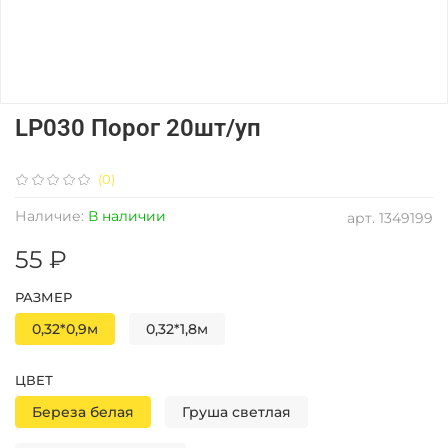
LP030 Порог 20шт/уп
(0)
Наличие:
В наличии
арт.
1349199
55 ₽
РАЗМЕР
0,32*0,9м
0,32*1,8м
ЦВЕТ
Береза белая
Груша светлая