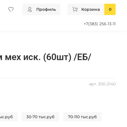
Профиль
Корзина
0
+7(383) 256-13-11
 мех иск. (60шт) /ЕБ/
арт.
300-2140
ыс.руб
30-70 тыс.руб
70-110 тыс.руб